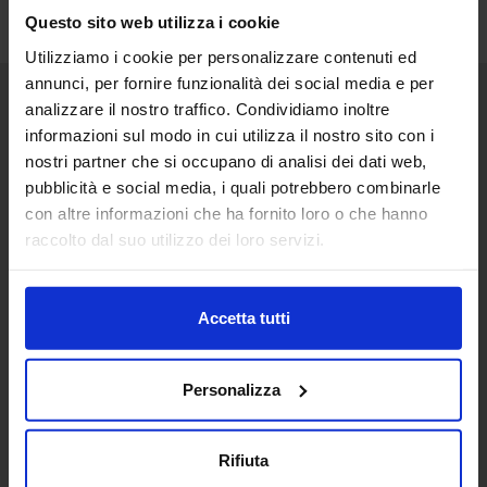
Questo sito web utilizza i cookie
Utilizziamo i cookie per personalizzare contenuti ed
annunci, per fornire funzionalità dei social media e per
analizzare il nostro traffico. Condividiamo inoltre
Senaf srl
informazioni sul modo in cui utilizza il nostro sito con i
nostri partner che si occupano di analisi dei dati web,
Via Eritrea 21/A
20157 | Milano | Italia
pubblicità e social media, i quali potrebbero combinarle
con altre informazioni che ha fornito loro o che hanno
+ 39 02.332039460
raccolto dal suo utilizzo dei loro servizi.
Progetto e direzione
Accetta tutti
In collaborazione con
Personalizza
Rifiuta