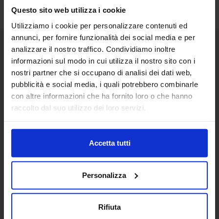
Questo sito web utilizza i cookie
Utilizziamo i cookie per personalizzare contenuti ed
annunci, per fornire funzionalità dei social media e per
analizzare il nostro traffico. Condividiamo inoltre
Senaf srl
informazioni sul modo in cui utilizza il nostro sito con i
nostri partner che si occupano di analisi dei dati web,
Via Eritrea 21/A
20157 | Milano | Italia
pubblicità e social media, i quali potrebbero combinarle
con altre informazioni che ha fornito loro o che hanno
+ 39 02.332039460
raccolto dal suo utilizzo dei loro servizi.
Progetto e direzione
Accetta tutti
In collaborazione con
Personalizza
Rifiuta