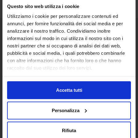
Questo sito web utilizza i cookie
Utilizziamo i cookie per personalizzare contenuti ed
annunci, per fornire funzionalità dei social media e per
analizzare il nostro traffico. Condividiamo inoltre
Senaf srl
informazioni sul modo in cui utilizza il nostro sito con i
nostri partner che si occupano di analisi dei dati web,
Via Eritrea 21/A
20157 | Milano | Italia
pubblicità e social media, i quali potrebbero combinarle
con altre informazioni che ha fornito loro o che hanno
+ 39 02.332039460
raccolto dal suo utilizzo dei loro servizi.
Progetto e direzione
Accetta tutti
In collaborazione con
Personalizza
Rifiuta