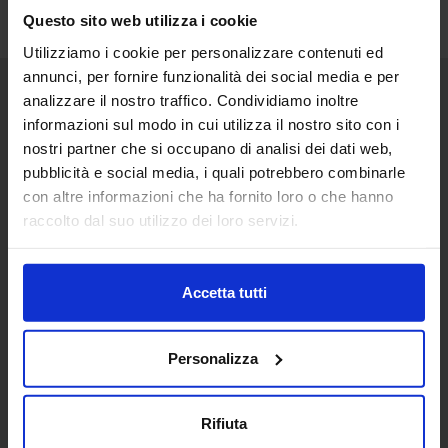
Questo sito web utilizza i cookie
Utilizziamo i cookie per personalizzare contenuti ed
annunci, per fornire funzionalità dei social media e per
analizzare il nostro traffico. Condividiamo inoltre
Senaf srl
informazioni sul modo in cui utilizza il nostro sito con i
nostri partner che si occupano di analisi dei dati web,
Via Eritrea 21/A
20157 | Milano | Italia
pubblicità e social media, i quali potrebbero combinarle
con altre informazioni che ha fornito loro o che hanno
+ 39 02.332039460
raccolto dal suo utilizzo dei loro servizi.
Progetto e direzione
Accetta tutti
In collaborazione con
Personalizza
Rifiuta