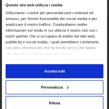
Questo sito web utilizza i cookie
Utilizziamo i cookie per personalizzare contenuti ed
annunci, per fornire funzionalità dei social media e per
analizzare il nostro traffico. Condividiamo inoltre
Senaf srl
informazioni sul modo in cui utilizza il nostro sito con i
nostri partner che si occupano di analisi dei dati web,
Via Eritrea 21/A
20157 | Milano | Italia
pubblicità e social media, i quali potrebbero combinarle
con altre informazioni che ha fornito loro o che hanno
+ 39 02.332039460
raccolto dal suo utilizzo dei loro servizi.
Progetto e direzione
Accetta tutti
In collaborazione con
Personalizza
Rifiuta