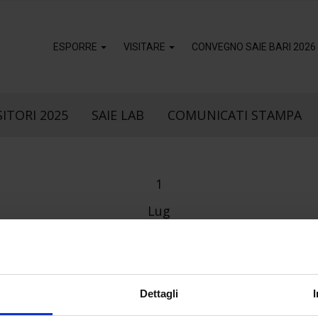
ESPORRE
VISITARE
CONVEGNO SAIE BARI 2026
ITORI 2025
SAIE LAB
COMUNICATI STAMPA
1
Lug
k
sApp
Dettagli