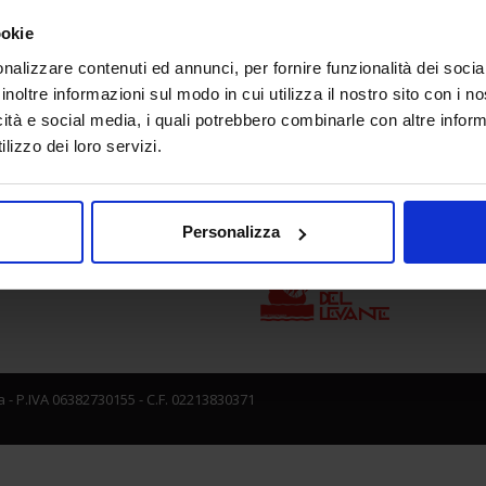
ookie
nalizzare contenuti ed annunci, per fornire funzionalità dei socia
e direzione
In collaborazione con
inoltre informazioni sul modo in cui utilizza il nostro sito con i 
icità e social media, i quali potrebbero combinarle con altre inform
lizzo dei loro servizi.
Personalizza
 - P.IVA 06382730155 - C.F. 02213830371