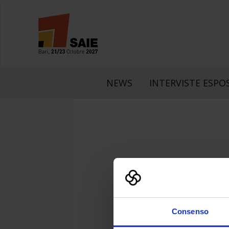
NEWS
INTERVISTE ESPOS
LinkedIn
Faceboo
What
Consenso