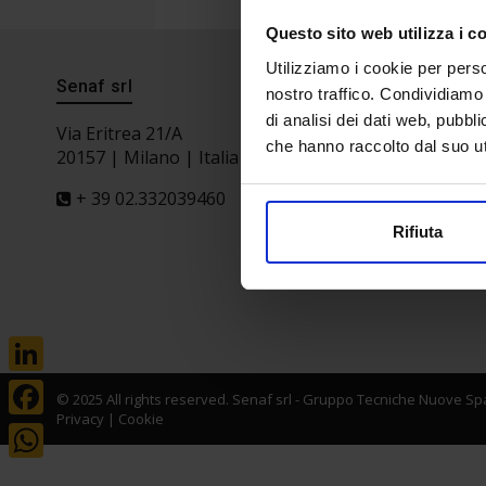
Questo sito web utilizza i c
Utilizziamo i cookie per perso
Senaf srl
Progetto 
nostro traffico. Condividiamo 
di analisi dei dati web, pubbl
Via Eritrea 21/A
che hanno raccolto dal suo uti
20157 | Milano | Italia
+ 39 02.332039460
Rifiuta
LinkedIn
© 2025 All rights reserved. Senaf srl - Gruppo Tecniche Nuove Spa
Privacy
|
Cookie
Facebook
WhatsApp