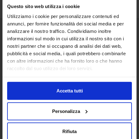
Questo sito web utilizza i cookie
Utilizziamo i cookie per personalizzare contenuti ed
annunci, per fornire funzionalità dei social media e per
analizzare il nostro traffico. Condividiamo inoltre
Senaf srl
informazioni sul modo in cui utilizza il nostro sito con i
nostri partner che si occupano di analisi dei dati web,
Via Eritrea 21/A
20157 | Milano | Italia
pubblicità e social media, i quali potrebbero combinarle
con altre informazioni che ha fornito loro o che hanno
+ 39 02.332039460
raccolto dal suo utilizzo dei loro servizi.
Progetto e direzione
Accetta tutti
In collaborazione con
Personalizza
Rifiuta