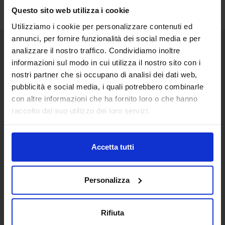
Questo sito web utilizza i cookie
Utilizziamo i cookie per personalizzare contenuti ed
annunci, per fornire funzionalità dei social media e per
analizzare il nostro traffico. Condividiamo inoltre
Senaf srl
informazioni sul modo in cui utilizza il nostro sito con i
nostri partner che si occupano di analisi dei dati web,
Via Eritrea 21/A
20157 | Milano | Italia
pubblicità e social media, i quali potrebbero combinarle
con altre informazioni che ha fornito loro o che hanno
+ 39 02.332039460
raccolto dal suo utilizzo dei loro servizi.
Progetto e direzione
Accetta tutti
In collaborazione con
Personalizza
Rifiuta