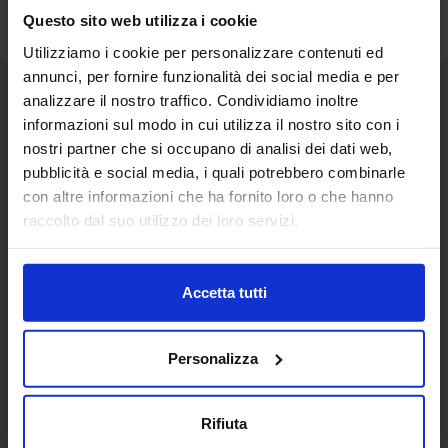
Questo sito web utilizza i cookie
Utilizziamo i cookie per personalizzare contenuti ed
annunci, per fornire funzionalità dei social media e per
analizzare il nostro traffico. Condividiamo inoltre
Senaf srl
informazioni sul modo in cui utilizza il nostro sito con i
nostri partner che si occupano di analisi dei dati web,
Via Eritrea 21/A
20157 | Milano | Italia
pubblicità e social media, i quali potrebbero combinarle
con altre informazioni che ha fornito loro o che hanno
+ 39 02.332039460
raccolto dal suo utilizzo dei loro servizi.
Progetto e direzione
Accetta tutti
In collaborazione con
Personalizza
Rifiuta