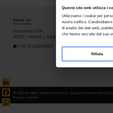
Questo sito web utilizza i c
Utilizziamo i cookie per perso
Senaf srl
Progetto 
nostro traffico. Condividiamo 
di analisi dei dati web, pubbl
Via Eritrea 21/A
che hanno raccolto dal suo uti
20157 | Milano | Italia
+ 39 02.332039460
Rifiuta
LinkedIn
© 2025 All rights reserved. Senaf srl - Gruppo Tecniche Nuove Spa
Privacy
|
Cookie
Facebook
WhatsApp