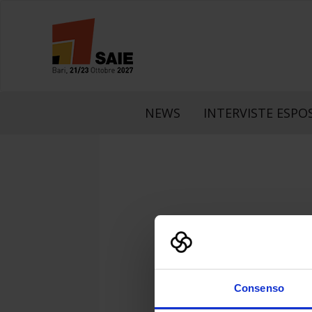
NEWS
INTERVISTE ESPOS
LinkedIn
Faceboo
What
Consenso