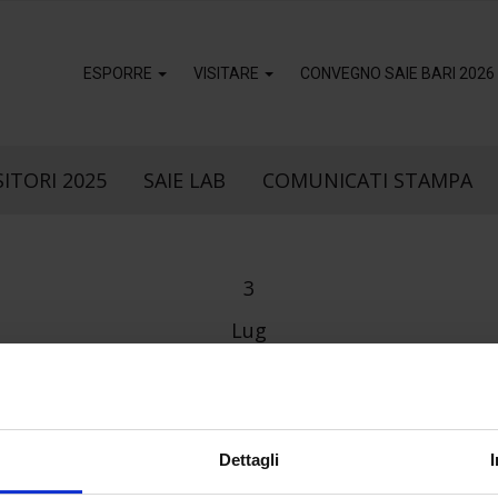
ESPORRE
VISITARE
CONVEGNO SAIE BARI 2026
ITORI 2025
SAIE LAB
COMUNICATI STAMPA
3
Lug
k
sApp
Dettagli