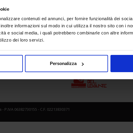
ookie
nalizzare contenuti ed annunci, per fornire funzionalità dei socia
e direzione
In collaborazione con
inoltre informazioni sul modo in cui utilizza il nostro sito con i 
icità e social media, i quali potrebbero combinarle con altre inform
lizzo dei loro servizi.
Personalizza
 - P.IVA 06382730155 - C.F. 02213830371