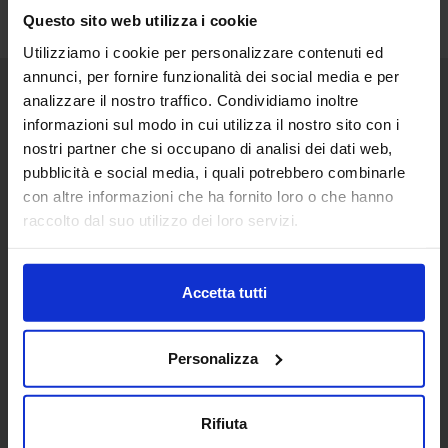
Questo sito web utilizza i cookie
Utilizziamo i cookie per personalizzare contenuti ed
annunci, per fornire funzionalità dei social media e per
analizzare il nostro traffico. Condividiamo inoltre
Senaf srl
informazioni sul modo in cui utilizza il nostro sito con i
nostri partner che si occupano di analisi dei dati web,
Via Eritrea 21/A
20157 | Milano | Italia
pubblicità e social media, i quali potrebbero combinarle
con altre informazioni che ha fornito loro o che hanno
+ 39 02.332039460
raccolto dal suo utilizzo dei loro servizi.
Progetto e direzione
Accetta tutti
In collaborazione con
Personalizza
Rifiuta