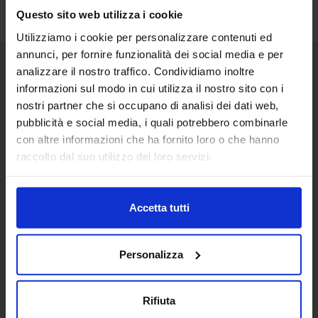
Questo sito web utilizza i cookie
Utilizziamo i cookie per personalizzare contenuti ed
annunci, per fornire funzionalità dei social media e per
analizzare il nostro traffico. Condividiamo inoltre
Senaf srl
informazioni sul modo in cui utilizza il nostro sito con i
nostri partner che si occupano di analisi dei dati web,
Via Eritrea 21/A
20157 | Milano | Italia
pubblicità e social media, i quali potrebbero combinarle
con altre informazioni che ha fornito loro o che hanno
+ 39 02.332039460
raccolto dal suo utilizzo dei loro servizi.
Progetto e direzione
Accetta tutti
In collaborazione con
Personalizza
Rifiuta