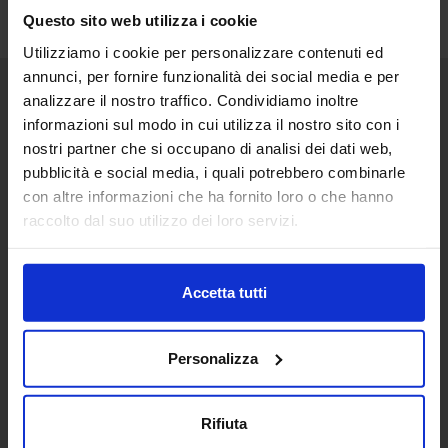
Questo sito web utilizza i cookie
Utilizziamo i cookie per personalizzare contenuti ed
annunci, per fornire funzionalità dei social media e per
analizzare il nostro traffico. Condividiamo inoltre
Senaf srl
informazioni sul modo in cui utilizza il nostro sito con i
nostri partner che si occupano di analisi dei dati web,
Via Eritrea 21/A
20157 | Milano | Italia
pubblicità e social media, i quali potrebbero combinarle
con altre informazioni che ha fornito loro o che hanno
+ 39 02.332039460
raccolto dal suo utilizzo dei loro servizi.
Progetto e direzione
Accetta tutti
In collaborazione con
Personalizza
Rifiuta