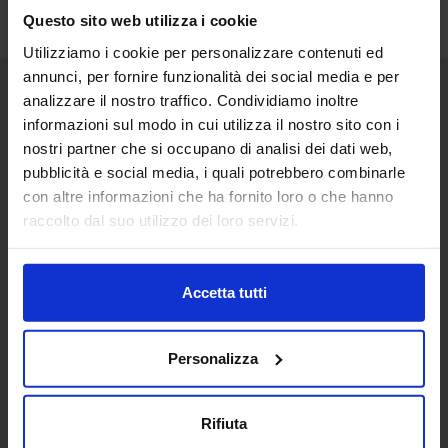
Questo sito web utilizza i cookie
Utilizziamo i cookie per personalizzare contenuti ed
annunci, per fornire funzionalità dei social media e per
analizzare il nostro traffico. Condividiamo inoltre
Senaf srl
informazioni sul modo in cui utilizza il nostro sito con i
nostri partner che si occupano di analisi dei dati web,
Via Eritrea 21/A
20157 | Milano | Italia
pubblicità e social media, i quali potrebbero combinarle
con altre informazioni che ha fornito loro o che hanno
+ 39 02.332039460
raccolto dal suo utilizzo dei loro servizi.
Progetto e direzione
Accetta tutti
In collaborazione con
Personalizza
Rifiuta