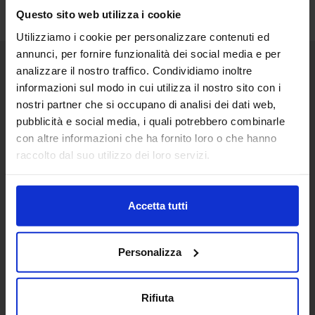
Questo sito web utilizza i cookie
Utilizziamo i cookie per personalizzare contenuti ed
annunci, per fornire funzionalità dei social media e per
analizzare il nostro traffico. Condividiamo inoltre
Senaf srl
informazioni sul modo in cui utilizza il nostro sito con i
nostri partner che si occupano di analisi dei dati web,
Via Eritrea 21/A
20157 | Milano | Italia
pubblicità e social media, i quali potrebbero combinarle
con altre informazioni che ha fornito loro o che hanno
+ 39 02.332039460
raccolto dal suo utilizzo dei loro servizi.
Progetto e direzione
Accetta tutti
In collaborazione con
Personalizza
Rifiuta