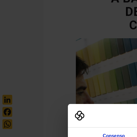
D
C
LinkedIn
Facebook
WhatsApp
Consenso