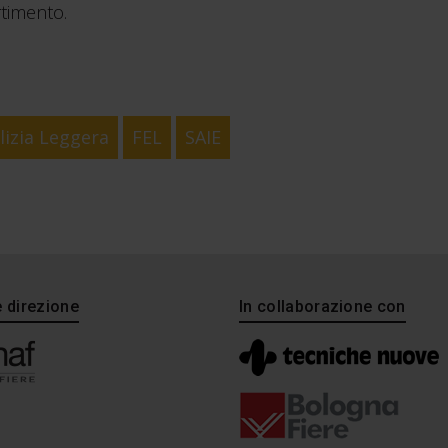
rtimento.
lizia Leggera
FEL
SAIE
e direzione
In collaborazione con