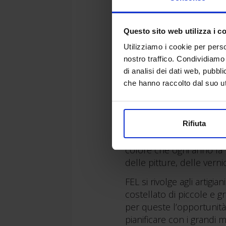
Questo sito web utilizza i c
Utilizziamo i cookie per perso
nostro traffico. Condividiamo 
di analisi dei dati web, pubbl
che hanno raccolto dal suo uti
Rifiuta
24-26 ottobre: a Bari arriv
colore che ogni anno fa t
delle pitture, delle verni
FEL si rivolge agli artigi
costellato di piccole e g
per queste l’opportunità d
pianificare con i grandi 