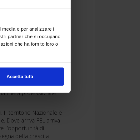
l media e per analizzare il
nostri partner che si occupano
azioni che ha fornito loro o
Accetta tutti
ento del settore finiture e
la filiera professionale
 Il territorio Nazionale è
e. Dove arriva FEL arriva
re l’opportunità di
nsegna della crescita