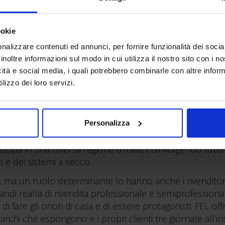
ookie
nalizzare contenuti ed annunci, per fornire funzionalità dei socia
inoltre informazioni sul modo in cui utilizza il nostro sito con i 
icità e social media, i quali potrebbero combinarle con altre inform
lizzo dei loro servizi.
Personalizza
a FEL, il Festival dell’Edilizia Leggera, l’evento di riferim
appa in una diversa regione d’Italia, coinvolgendo tutta 
ci e dei sistemi a secco.
ani, ma un ruolo determinante lo hanno anche i rivenditori.
randi realtà di rivendita professionale e semiprofessional
i fare gli onori di casa e di essere protagonisti. FEL off
marchi che espongono e i propri clienti tre giornate all’i