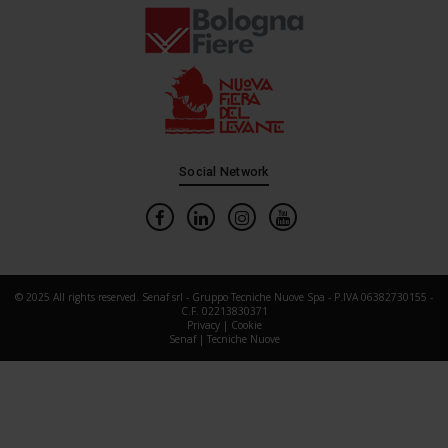
Social Network
© 2025 All rights reserved. Senaf srl - Gruppo Tecniche Nuove Spa - P.IVA 06382730155 -
C.F. 02213830371
Privacy
|
Cookie
Senaf
|
Tecniche Nuove