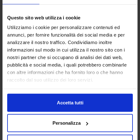
Bari 2025? In che modo rispondono alle esigenze attuali
del mercato e degli operatori del settore?
Questo sito web utilizza i cookie
A SAIE Bari 2025 porteremo le nostre tecnologie di
miglioramento sismico a secco: soluzioni in acciaio,
Utilizziamo i cookie per personalizzare contenuti ed
monofacciali e modulari che consentono di combinare il
annunci, per fornire funzionalità dei social media e per
rinforzo strutturale con l’isolamento termico. A queste
analizzare il nostro traffico. Condividiamo inoltre
ultime affiancheremo, se pronte, alcune nuove soluzioni
informazioni sul modo in cui utilizza il nostro sito con i
attualmente in fase di sviluppo, pensate per rispondere in
nostri partner che si occupano di analisi dei dati web,
modo sempre più efficace alle esigenze di sicurezza,
sostenibilità e rapidità d’intervento. La nostra
pubblicità e social media, i quali potrebbero combinarle
partecipazione vuole essere anche un momento di
con altre informazioni che ha fornito loro o che hanno
confronto con il mercato e i professionisti, per condividere
raccolto dal suo utilizzo dei loro servizi.
visioni e anticipare insieme le sfide future nel campo della
prevenzione sismica.
SAIE valorizza fortemente il legame con il territorio.
Accetta tutti
Raccontaci qualche progetto/intervento/case history
particolarmente interessante che avete realizzato nel
Centro Sud Italia.
Personalizza
Nel Centro Sud spicca l’intervento all’ospedale “Saverio De
Bellis” di Castellana (BA), realizzato con il sistema Resisto 5.9