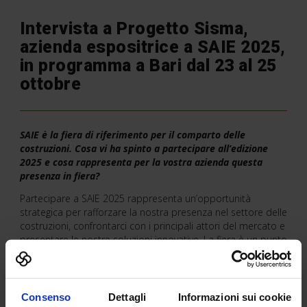
Intervista a Progetto Sisma,
azienda espositrice a SAIE 2025,
in programma a Bari dal 23 al 25
ottobre
SAIE è la fiera di riferimento per il comparto delle
costruzioni. Cosa vi ha spinto a partecipare all’edizione
2025 e cosa rappresenta per la vostra azienda questa
presenza in fiera?
Partecipare a SAIE 2025 rappresenta un’opportunità
strategica per rafforzare la nostra presenza nel settore delle
costruzioni, confrontarci con i principali attori del mercato e
presentare le nostre soluzioni innovative. La fiera è un punto
di riferimento per il comparto e ci consentirà di far
conoscere a tecnici e imprese del Centro e Sud Italia la
filosofia che ispira le nostre tecnologie.
Consenso
Dettagli
Informazioni sui cookie
Quali novità o soluzioni presenterete in occasione di SAIE