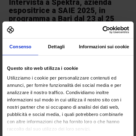
Intervista a Spektra, azienda
espositrice a SAIE 2025, in
programma a Bari dal 23 al 25
ottobre
Consenso
Dettagli
Informazioni sui cookie
SAIE è la fiera di riferimento per il comparto delle
costruzioni. Cosa vi ha spinto a partecipare all’edizione
2025 e cosa rappresenta per la vostra azienda questa
presenza in fiera?
Questo sito web utilizza i cookie
SAIE Bari è un’occasione strategica per incontrare i
Utilizziamo i cookie per personalizzare contenuti ed
professionisti del Centro-Sud e condividere la nostra visione
annunci, per fornire funzionalità dei social media e per
dell’innovazione nel settore AEC. Partecipiamo per
analizzare il nostro traffico. Condividiamo inoltre
rafforzare il legame con il territorio e promuovere soluzioni
informazioni sul modo in cui utilizza il nostro sito con i
digitali che migliorano efficienza, qualità e sostenibilità lungo
nostri partner che si occupano di analisi dei dati web,
l’intero ciclo edilizio.
pubblicità e social media, i quali potrebbero combinarle
Quali novità o soluzioni presenterete in occasione di SAIE
con altre informazioni che ha fornito loro o che hanno
Bari 2025? In che modo rispondono alle esigenze attuali
raccolto dal suo utilizzo dei loro servizi.
del mercato e degli operatori del settore?