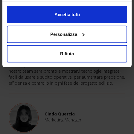
Porteremo soluzioni Trimble all’avanguardia per rilievo,
progettazione e gestione del cantiere: laser scanner, GNSS,
Accetta tutti
robotiche e software BIM. Offriamo un workflow completo
per il cantiere digitale, pensato per ottimizzare tempi,
ridurre errori e integrare ogni fase, dalla topografia iniziale
alla consegna dell’opera.
Personalizza
Qual è il tuo messaggio di invito a visitare il vostro stand a
SAIE Bari per i professionisti delle costruzioni?
Rifiuta
Vi aspettiamo a SAIE Bari per scoprire come le soluzioni
Trimble possono rivoluzionare il vostro modo di lavorare. Il
nostro team sarà pronto a mostrarvi tecnologie integrate,
facili da usare e subito operative, per aumentare precisione,
efficienza e controllo in ogni fase del progetto edilizio.
Giada Quercia
Marketing Manager