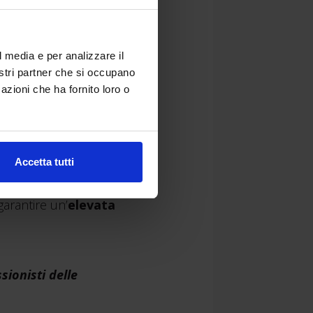
 nuove tendenze e
l media e per analizzare il
nostri partner che si occupano
rtano agli operatori del
azioni che ha fornito loro o
to sismico
:
Resisto 5.9
vativo
sistema di
 esistente;
Octoplus
, un
Accetta tutti
garantire un’
elevata
sionisti delle