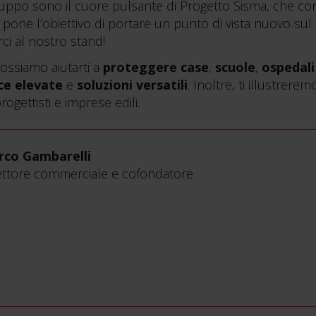
sviluppo sono il cuore pulsante di Progetto Sisma, che con
 pone l’obiettivo di portare un punto di vista nuovo sul
rci al nostro stand!
ssiamo aiutarti a
proteggere case
,
scuole
,
ospedali
e elevate
e
soluzioni versatili
. Inoltre, ti illustre
rogettisti e imprese edili.
co Gambarelli
ettore commerciale e cofondatore