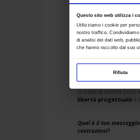
SAIE Bari sarà anche il 
Questo sito web utilizza i c
conoscere le specifiche e
Utilizziamo i cookie per perso
nostro traffico. Condividiamo 
Quali sono le innovazio
di analisi dei dati web, pubbl
settore?
che hanno raccolto dal suo uti
Progetto Sisma ha recen
Tube
, l’ultima versione
rinforzo sismico
a bass
Rifiuta
sistema di protezione
Si tratta di sistemi poco 
libertà progettuale
e 
Qual è il tuo messaggio 
costruzioni?