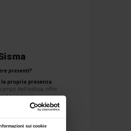
 Sisma
ere presenti?
 la propria presenza
l campo dell’edilizia, offre
brand awareness
ne per far conoscere le
tori del settore del
Informazioni sui cookie