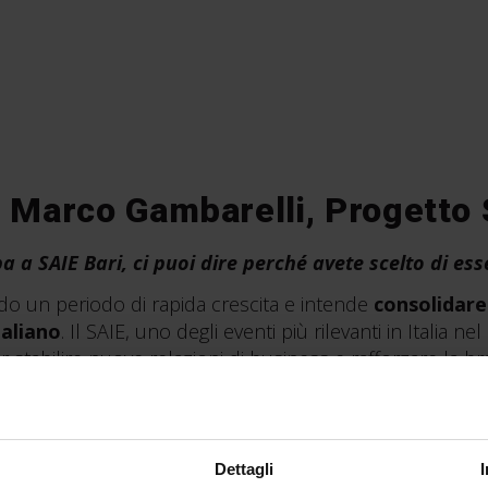
 a Marco Gambarelli, Progetto
a a SAIE Bari, ci puoi dire perché avete scelto di ess
do un periodo di rapida crescita e intende
consolidare
taliano
. Il SAIE, uno degli eventi più rilevanti in Italia ne
 stabilire nuove relazioni di business e rafforzare la 
ione si terrà a Bari e Progetto Sisma coglierà l’occasio
o di lavorare e il suo spirito innovativo anche agli opera
Dettagli