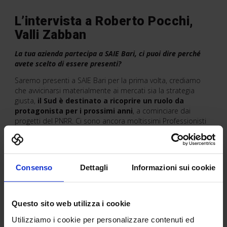
L’intervista a Roberto Pocchi,
Valli Zabban
La tua azienda partecipa a SAIE Bari, ci puoi dire perché
avete scelto di essere presenti?
Saremo presenti a SAIE Bari per la prima volta, crediamo
che avvicinarsi materialmente ai mercati sia la strategia
giusta,
il Sud è destinato a ricoprire un ruolo da
protagonista per i prossimi anni
, a cominciare dai
progetti del PNRR. Ci sono ancora moltissimi Professionisti
che non hanno ancora virato del tutto sul digitale, per
questo motivo faremo “vedere” i prodotti nella loro
collocazione naturale, insieme ai nostri Tecnici sarà
possibile studiare soluzioni dedicate ai loro progetti.
Consenso
Dettagli
Informazioni sui cookie
Quali sono le innovazioni che presenterete in fiera? Che
tipo di vantaggi portano agli operatori del settore?
Questo sito web utilizza i cookie
A SAIE Bari presenteremo tra le altre, una
nuova linea di
Utilizziamo i cookie per personalizzare contenuti ed
membrane per l’impermeabilizzazione delle