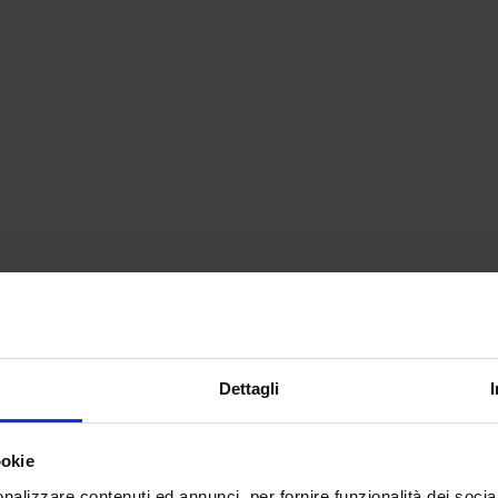
Dettagli
ookie
nalizzare contenuti ed annunci, per fornire funzionalità dei socia