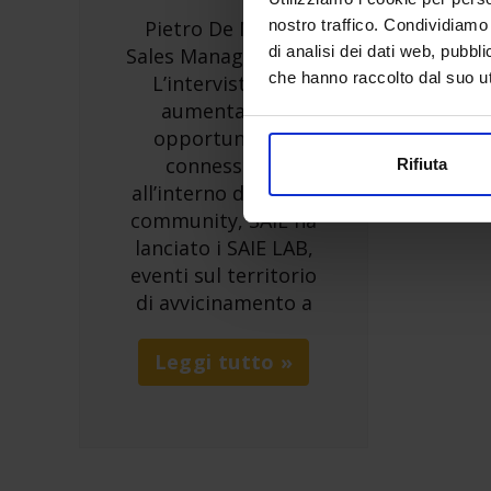
nostro traffico. Condividiamo 
Pietro De Marco,
di analisi dei dati web, pubbl
Sales Manager, MPM
che hanno raccolto dal suo uti
L’intervista Per
aumentare le
opportunità di
connessione
Rifiuta
all’interno della sua
community, SAIE ha
lanciato i SAIE LAB,
eventi sul territorio
di avvicinamento a
Leggi tutto »