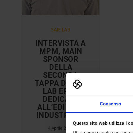
SAIE LAB
INTERVISTA A
MPM, MAIN
SPONSOR
DELLA
SECONDA
TAPPA DI SAIE
LAB ERBA
DEDICATA
Consenso
ALL’EDILIZIA
INDUSTRIALE
Questo sito web utilizza i c
4 Aprile 2023
Utilizziamo i cookie per perso