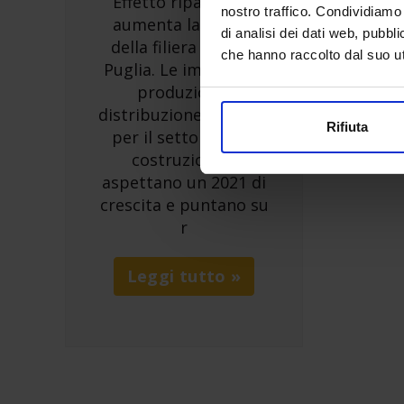
Effetto ripartenza:
nostro traffico. Condividiamo 
aumenta la fiducia
di analisi dei dati web, pubbl
della filiera edile in
che hanno raccolto dal suo uti
Puglia. Le imprese di
produzione,
distribuzione e servizi
Rifiuta
per il settore delle
costruzioni si
aspettano un 2021 di
crescita e puntano su
r
Leggi tutto »