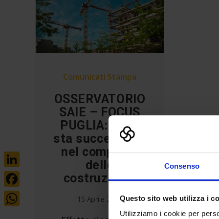
Comunicati Stampa
OSSERVATORIO
SAIE – FOCUS
PUGLIA: cosa
sta succedendo
nel comparto
delle
Consenso
LinkedIn
costruzioni?
Facebook
Questo sito web utilizza i c
15 Aprile 2021
WhatsApp
Utilizziamo i cookie per perso