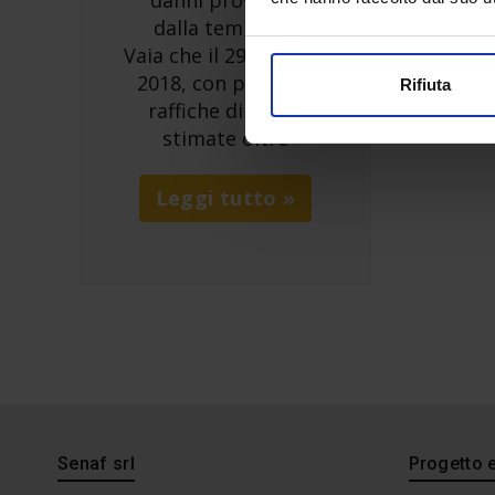
danni provocati
dalla tempesta
Vaia che il 29 ottobre
2018, con piogge e
Rifiuta
raffiche di vento
stimate oltre
Leggi tutto »
Senaf srl
Progetto 