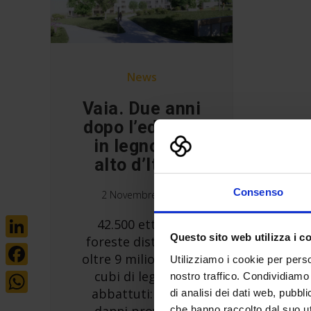
News
Vaia. Due anni
dopo l’edificio
in legno più
alto d’Italia
Consenso
2 Novembre 2020
42.500 ettari di
Questo sito web utilizza i c
foreste distrutte e
LinkedIn
oltre 9 milioni di mc
Utilizziamo i cookie per perso
Facebook
cubi di legname
nostro traffico. Condividiamo 
abbattuti: sono i
di analisi dei dati web, pubbl
WhatsApp
che hanno raccolto dal suo uti