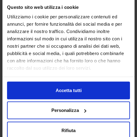
Questo sito web utilizza i cookie
Utilizziamo i cookie per personalizzare contenuti ed
News
annunci, per fornire funzionalità dei social media e per
analizzare il nostro traffico. Condividiamo inoltre
Con Anafyo il punto sullo sviluppo del
informazioni sul modo in cui utilizza il nostro sito con i
Bim in Italia. A Saie Bari presenterà i
nostri partner che si occupano di analisi dei dati web,
risultati del primo progetto sviluppato
da un ente pubblico di gestione
pubblicità e social media, i quali potrebbero combinarle
mobiliare e immobiliare con
con altre informazioni che ha fornito loro o che hanno
metodologia Bim
raccolto dal suo utilizzo dei loro servizi.
31 Maggio 2019
Edoardo Accettulli, direttore generale Anafyo, ha fatto
Accetta tutti
il punto sul grado di sviluppo del Bim nelle aziende
italiane. Da qui al 2025, inevitabilmente le competenze
delle PA in merito al Bim dovranno
Personalizza
Leggi tutto »
Rifiuta