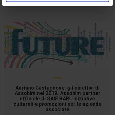
News
Adriano Castagnone: gli obiettivi di
Assobim nel 2019. Assobim partner
ufficiale di SAIE BARI: iniziative
culturali e promozioni per le aziende
associate